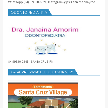
WhatsApp (84) 9.9818-6621; Instagram @psigennifesonayrne
ODONTOPEDIATRIA
84 99930-0348 - SANTA CRUZ-RN
CASA PRÓPRIA: CHEGOU SUA VEZ!