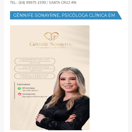
TEL.: (84) 99975-3399 / SANTA CRUZ-RN
GÊNNIFE SONAYRNE, PSICÓLOGA CLÍNICA EM
SANTA CRUZ