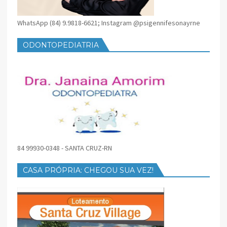
WhatsApp (84) 9.9818-6621; Instagram @psigennifesonayrne
ODONTOPEDIATRIA
84 99930-0348 - SANTA CRUZ-RN
CASA PRÓPRIA: CHEGOU SUA VEZ!