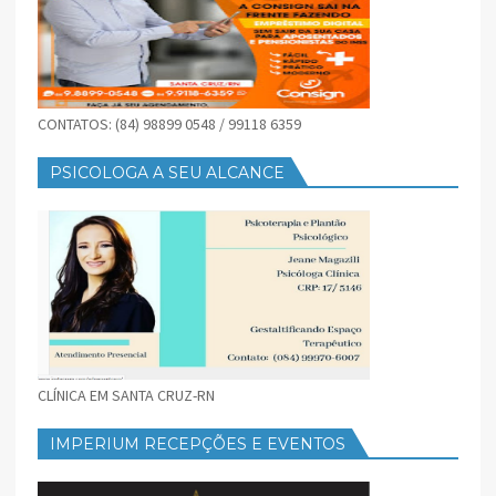
CONTATOS: (84) 98899 0548 / 99118 6359
PSICOLOGA A SEU ALCANCE
CLÍNICA EM SANTA CRUZ-RN
IMPERIUM RECEPÇÕES E EVENTOS