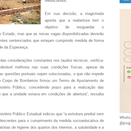
reeducandos.
CLÍ
Em sua decisão, a magistrada
aponta que a reabertura tem o
objetivo de resguardar o
o Estado, mas que as novas vagas disponibilizadas deverão
scentes sentenciados que estejam cumprindo medida de forma
ade da Esperança.
das considerações constantes nos laudos técnicos, verifica-
erável melhoria nas suas condições físicas, apesar da
as questões pontuais sejam solucionadas, o que não impede
 o Corpo de Bombeiros firmou um Termo de Ajustamento de
ério Público, concedendo prazo para a realização das
o que a unidade estava em condições de abertura”, ressalta
tério Público Estadual indicou que “a estrutura predial vem
WhatsA
lescentes para o cumprimento da medida socioeducativa de
@psig
tórias de higiene dos quartos dos internos, a salubridade e a