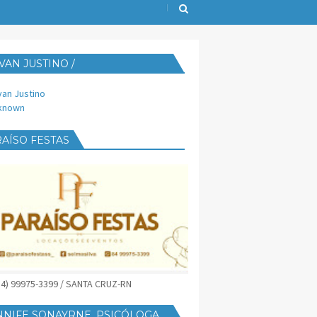
VAN JUSTINO /
IJUST@YAHOO.COM.BR
van Justino
known
AÍSO FESTAS
(84) 99975-3399 / SANTA CRUZ-RN
NNIFE SONAYRNE, PSICÓLOGA