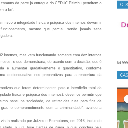
s comuns da parte já entregue do CEDUC Pitimbu permitem o
OD
m a lei”.
 risco à integridade física e psíquica dos internos devem ir
uncionamento, mesmo que parcial, senão jamais seria
lgadora.
32 internos, mas vem funcionando somente com dez internos
 meses, o que demonstraria, de acordo com a decisão, que é
84 999
ela e aumentar gradativamente o quantitativo, conforme
ma socioeducativo nos preparativos para a reabertura da
CAS
motivos que foram determinantes para a interdição total da
ridade física e psíquica dos internos), devemos permitir que
imo papel na sociedade, de retirar das ruas para fins de
 grau e comprometimento com a criminalidade”, avaliou a
visita realizado por Juízes e Promotores, em 2016, incluindo
Estado, o juiz José Dantas de Paiva, o qual concluiu pela