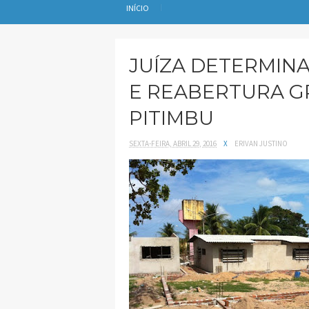
INÍCIO
JUÍZA DETERMIN
E REABERTURA G
PITIMBU
SEXTA-FEIRA, ABRIL 29, 2016
X
ERIVAN JUSTINO