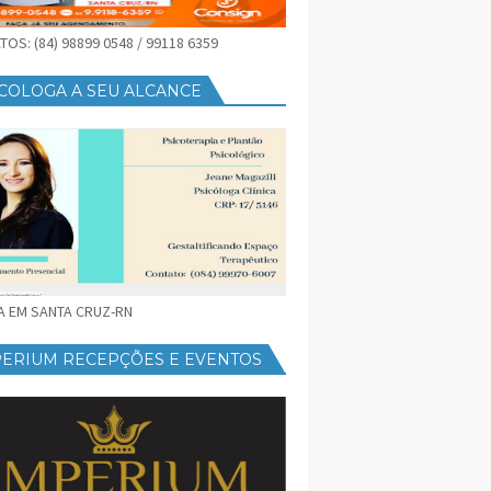
OS: (84) 98899 0548 / 99118 6359
COLOGA A SEU ALCANCE
CA EM SANTA CRUZ-RN
PERIUM RECEPÇÕES E EVENTOS