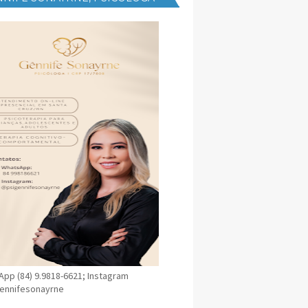
NICA EM SANTA CRUZ
pp (84) 9.9818-6621; Instagram
ennifesonayrne