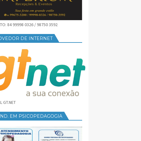
O: 84 99998 0326 / 98750 3592
OVEDOR DE INTERNET
L GT.NET
END. EM PSICOPEDAGOGIA