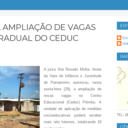
A AMPLIAÇÃO DE VAGAS
ERI
ER
RADUAL DO CEDUC
Eri
Un
PAR
A juíza Ilná Rosado Motta, titular
da Vara de Infância e Juventude
de Parnamirim, autorizou, nesta
sexta-feira (29), a ampliação de
novas vagas no Centro
Educacional (Ceduc) Pitimbu. A
unidade de aplicação de medidas
TEL.: 
socioeducativas poderá receber
mais oito internos, totalizando 18
GÊ