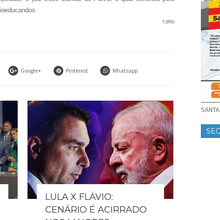
cioeducandos.
TJRN
Google+
Pinterest
Whatsapp
SANTA 
SE
LULA X FLÁVIO:
CENÁRIO É ACIRRADO