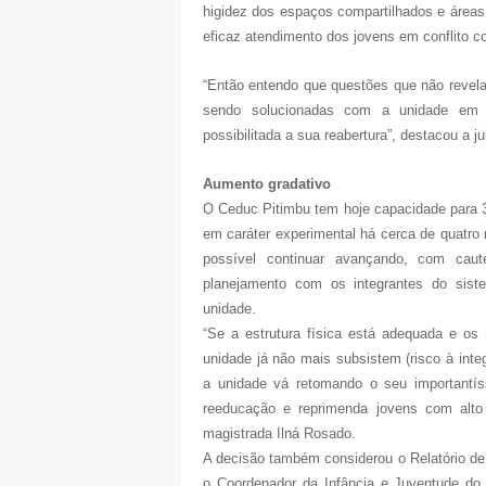
higidez dos espaços compartilhados e área
eficaz atendimento dos jovens em conflito co
“Então entendo que questões que não revelam
sendo solucionadas com a unidade em f
possibilitada a sua reabertura”, destacou a ju
Aumento gradativo
O Ceduc Pitimbu tem hoje capacidade para 
em caráter experimental há cerca de quatro
possível continuar avançando, com caut
planejamento com os integrantes do siste
unidade.
“Se a estrutura física está adequada e os 
unidade já não mais subsistem (risco à integ
a unidade vá retomando o seu importantíss
reeducação e reprimenda jovens com alto
magistrada Ilná Rosado.
A decisão também considerou o Relatório de 
o Coordenador da Infância e Juventude do 