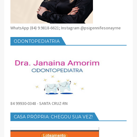
WhatsApp (84) 9.9818-6621; Instagram @psigennifesonayrne
ODONTOPEDIATRIA
84 99930-0348 - SANTA CRUZ-RN
CASA PRÓPRIA: CHEGOU SUA VEZ!