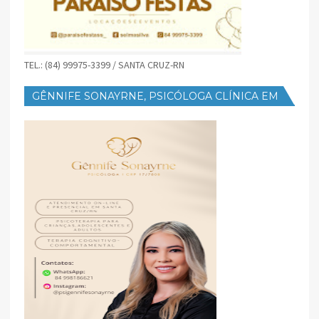
TEL.: (84) 99975-3399 / SANTA CRUZ-RN
GÊNNIFE SONAYRNE, PSICÓLOGA CLÍNICA EM
SANTA CRUZ