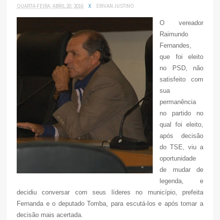
QUARTA-FEIRA, ABRIL 20, 2016
X
ERIVAN JUSTINO
O vereador
Raimundo
Fernandes,
que foi eleito
no PSD, não
satisfeito com
sua
permanência
no partido no
qual foi eleito,
após decisão
do TSE, viu a
oportunidade
de mudar de
legenda, e
decidiu conversar com seus líderes no município, prefeita
Fernanda e o deputado Tomba, para escutá-los e após tomar a
decisão mais acertada.