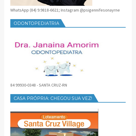
WhatsApp (84) 9.9818-6621; Instagram @psigennifesonayrne
ODONTOPEDIATRIA
84 99930-0348 - SANTA CRUZ-RN
CASA PRÓPRIA: CHEGOU SUA VEZ!