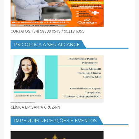
CONTATOS: (84) 98899 0548 / 99118 6359
PSICOLOGA A SEU ALCANCE
CLÍNICA EM SANTA CRUZ-RN
IMPERIUM RECEPÇÕES E EVENTOS