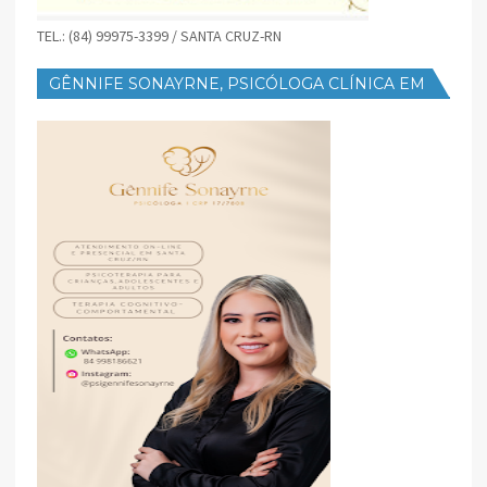
TEL.: (84) 99975-3399 / SANTA CRUZ-RN
GÊNNIFE SONAYRNE, PSICÓLOGA CLÍNICA EM
SANTA CRUZ