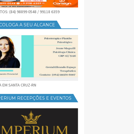
OS: (84) 98899 0548 / 99118 6359
COLOGA A SEU ALCANCE
CA EM SANTA CRUZ-RN
PERIUM RECEPÇÕES E EVENTOS