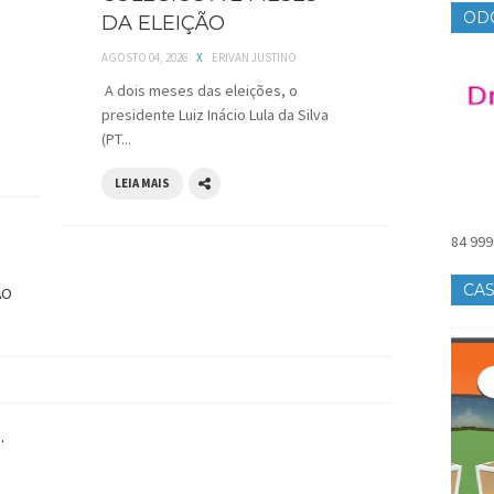
OD
DA ELEIÇÃO
AGOSTO 04, 2026
X
ERIVAN JUSTINO
A dois meses das eleições, o
presidente Luiz Inácio Lula da Silva
(PT...
LEIA MAIS
84 999
CAS
ÃO
.