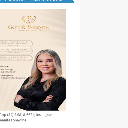
NICA EM SANTA CRUZ
pp (84) 9.9818-6621; Instagram
ennifesonayrne