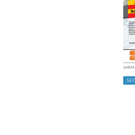
SANTA 
SE