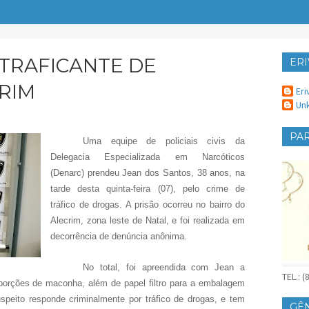
TRAFICANTE DE
ERI
ER
RIM
Eri
Un
PAR
Uma equipe de policiais civis da
Delegacia Especializada em Narcóticos
(Denarc) prendeu Jean dos Santos, 38 anos, na
tarde desta quinta-feira (07), pelo crime de
tráfico de drogas. A prisão ocorreu no bairro do
Alecrim, zona leste de Natal, e foi realizada em
decorrência de denúncia anônima.
No total, foi apreendida com Jean a
TEL.: 
porções de maconha, além de papel filtro para a embalagem
speito responde criminalmente por tráfico de drogas, e tem
GÊ