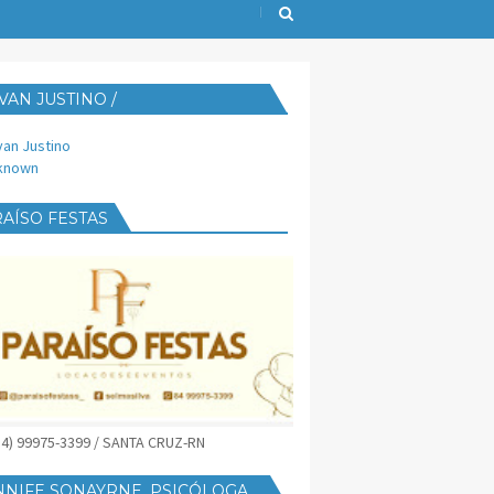
VAN JUSTINO /
IJUST@YAHOO.COM.BR
van Justino
known
AÍSO FESTAS
(84) 99975-3399 / SANTA CRUZ-RN
NNIFE SONAYRNE, PSICÓLOGA