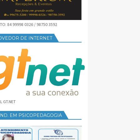
O: 84 99998 0326 / 98750 3592
OVEDOR DE INTERNET
L GT.NET
END. EM PSICOPEDAGOGIA