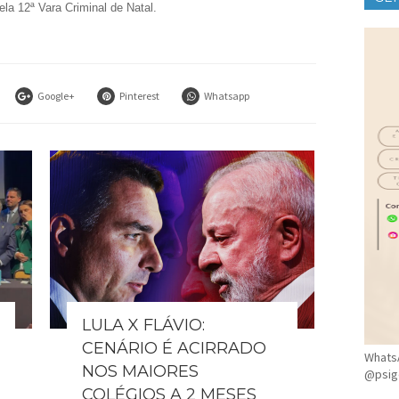
la 12ª Vara Criminal de Natal.
CLÍ
Google+
Pinterest
Whatsapp
LULA X FLÁVIO:
CENÁRIO É ACIRRADO
WhatsA
NOS MAIORES
@psig
COLÉGIOS A 2 MESES