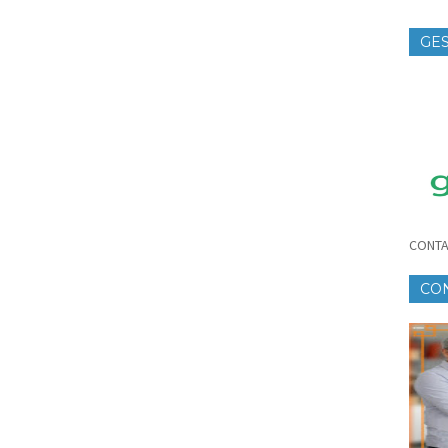
GES
TE
CONTA
CO
CR