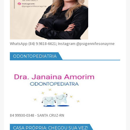
WhatsApp (84) 9.9818-6621; Instagram @psigennifesonayrne
ODONTOPEDIATRIA
84 99930-0348 - SANTA CRUZ-RN
CASA PRÓPRIA: CHEGOU SUA VEZ!