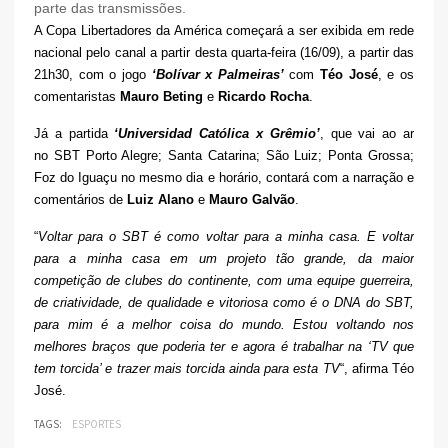
parte das transmissões.
A Copa Libertadores da América começará a ser exibida em rede
nacional pelo canal a partir desta quarta-feira (16/09), a partir das
21h30, com o jogo
‘Bolívar x Palmeiras’
com
Téo José
, e os
comentaristas
Mauro Beting
e
Ricardo Rocha
.
Já a partida
‘Universidad Católica x Grêmio’
, que vai ao ar
no SBT Porto Alegre; Santa Catarina; São Luiz; Ponta Grossa;
Foz do Iguaçu no mesmo dia e horário, contará com a narração e
comentários de
Luiz Alano
e
Mauro Galvão
.
“
Voltar para o SBT é como voltar para a minha casa. E voltar
para a minha casa em um projeto tão grande, da maior
competição de clubes do continente, com uma equipe guerreira,
de criatividade, de qualidade e vitoriosa como é o DNA do SBT,
para mim é a melhor coisa do mundo. Estou voltando nos
melhores braços que poderia ter e agora é trabalhar na ‘TV que
tem torcida’ e trazer mais torcida ainda para esta TV
“, afirma Téo
José.
TAGS:
ESPORTES