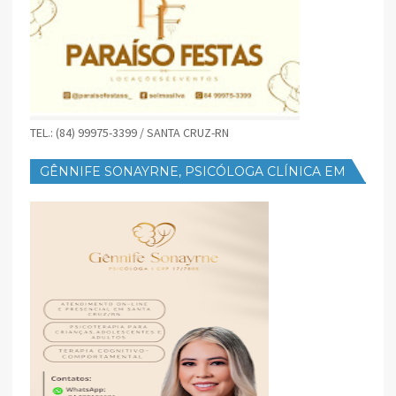
TEL.: (84) 99975-3399 / SANTA CRUZ-RN
GÊNNIFE SONAYRNE, PSICÓLOGA CLÍNICA EM
SANTA CRUZ