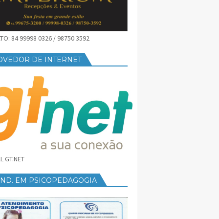
O: 84 99998 0326 / 98750 3592
OVEDOR DE INTERNET
L GT.NET
END. EM PSICOPEDAGOGIA