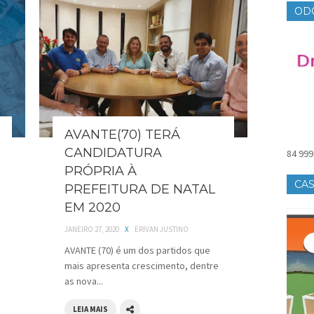
OD
AVANTE(70) TERÁ
CANDIDATURA
84 999
PRÓPRIA À
CAS
PREFEITURA DE NATAL
EM 2020
JANEIRO 27, 2020
X
ERIVAN JUSTINO
AVANTE (70) é um dos partidos que
mais apresenta crescimento, dentre
as nova...
LEIA MAIS