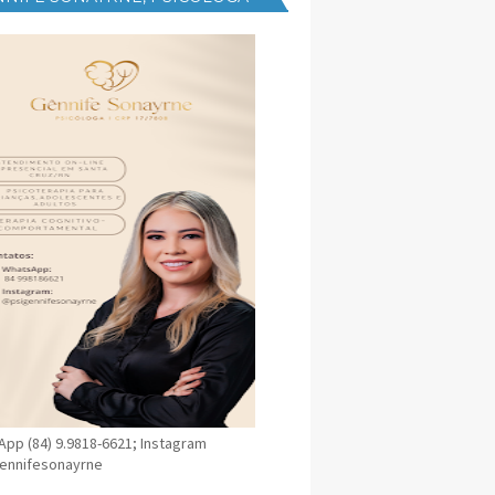
NICA EM SANTA CRUZ
pp (84) 9.9818-6621; Instagram
ennifesonayrne