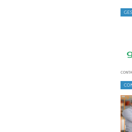
GES
TE
CONTA
CO
CR