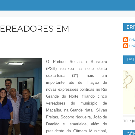
 VEREADORES EM
ERI
ER
Eri
Un
PAR
O Partido Socialista Brasileiro
(PSB) realizou na noite desta
sexta-feira (1º) mais um
importante ato de filiação de
novas expressões políticas no Rio
Grande do Norte, filiando cinco
vereadores do município de
Macaíba, na Grande Natal: Silvan
Freitas, Socorro Nogueira, João de
TEL.: 
Damião e Ismarleide, além do
presidente da Câmara Municipal,
GÊ