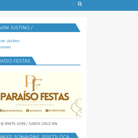
VAN JUSTINO /
IJUST@YAHOO.COM.BR
van Justino
known
AÍSO FESTAS
(84) 99975-3399 / SANTA CRUZ-RN
NNIFE SONAYRNE, PSICÓLOGA