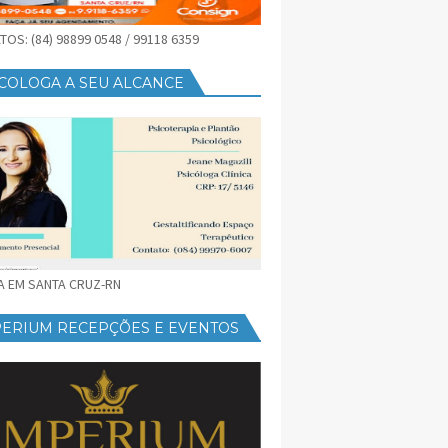
OS: (84) 98899 0548 / 99118 6359
COLOGA A SEU ALCANCE
CA EM SANTA CRUZ-RN
PERIUM RECEPÇÕES E EVENTOS