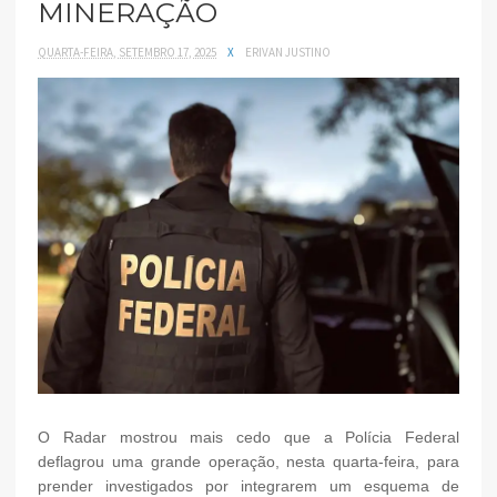
MINERAÇÃO
QUARTA-FEIRA, SETEMBRO 17, 2025
X
ERIVAN JUSTINO
O Radar mostrou mais cedo que a Polícia Federal
deflagrou uma grande operação, nesta quarta-feira, para
prender investigados por integrarem um esquema de