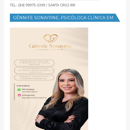
TEL.: (84) 99975-3399 / SANTA CRUZ-RN
GÊNNIFE SONAYRNE, PSICÓLOGA CLÍNICA EM
SANTA CRUZ