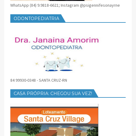
WhatsApp (84) 9.9818-6621; Instagram @psigennifesonayrne
ODONTOPEDIATRIA
84 99930-0348 - SANTA CRUZ-RN
CASA PRÓPRIA: CHEGOU SUA VEZ!