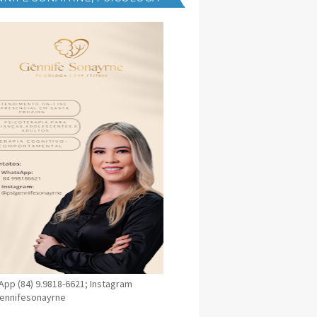
NICA EM SANTA CRUZ
pp (84) 9.9818-6621; Instagram
ennifesonayrne