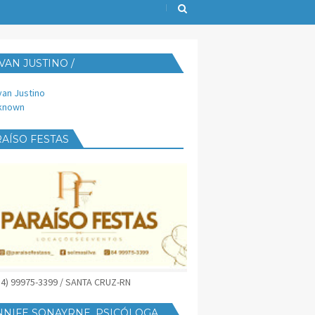
VAN JUSTINO /
IJUST@YAHOO.COM.BR
van Justino
known
AÍSO FESTAS
(84) 99975-3399 / SANTA CRUZ-RN
NNIFE SONAYRNE, PSICÓLOGA