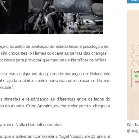
CLÍ
a o trabalho de avaliação do estado físico e psicológico de
 são chocantes: o Hamas colocava as pernas das crianças
cletas para provocar queimaduras e identificar os reféns
eiro evoca algumas das piores lembranças do Holocausto
 e ajuda a alertar contra narrativas que colocam o Hamas
erdade”.
s simetrias e relativizando as diferenças entre os lados do
ras do mundo. Celso Amorim, ex-chanceler petista, chegou a
WhatsA
sraelense Naftali Bennett comentou:
@psig
s que mantiveram como reféns Yagel Yaacov, de 13 anos, e