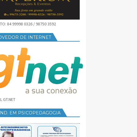
O: 84 99998 0326 / 98750 3592
OVEDOR DE INTERNET
L GT.NET
END. EM PSICOPEDAGOGIA