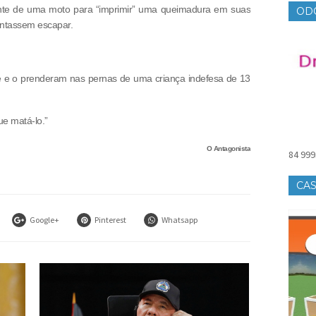
nte de uma moto para “imprimir” uma queimadura em suas
OD
entassem escapar.
 e o prenderam nas pernas de uma criança indefesa de 13
e matá-lo.”
O Antagonista
84 999
CAS
Google+
Pinterest
Whatsapp