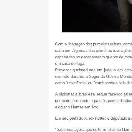
Com a libertação dos primeiros reféns, começ
cada um. Algumas das primeiras revelações
capturadas no escapamento quente de motoci
em caso de fuga.
Provocar queimaduras em judeus em cativ
ocorrido durante a Segunda Guerra Mundial
como “resistência” ou “combatentes pela lib
A diplomacia brasileira segue fazendo falsa
combate, alinhando o país às piores ditadu
elogiar o Hamas em livro.
Em seu perfil do X, ex-Twitter, o deputado i
“Sabemos agora que os terroristas do Hama