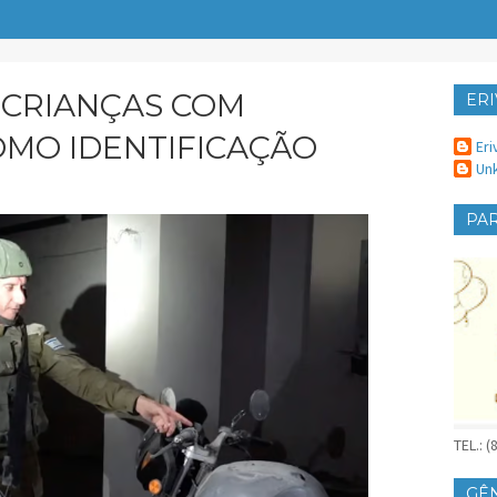
CRIANÇAS COM
ERI
ER
MO IDENTIFICAÇÃO
Eri
Un
PAR
TEL.: 
GÊ