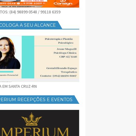
OS: (84) 98899 0548 / 99118 6359
COLOGA A SEU ALCANCE
CA EM SANTA CRUZ-RN
PERIUM RECEPÇÕES E EVENTOS