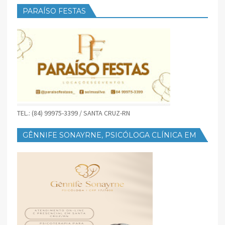
PARAÍSO FESTAS
TEL.: (84) 99975-3399 / SANTA CRUZ-RN
GÊNNIFE SONAYRNE, PSICÓLOGA CLÍNICA EM
SANTA CRUZ