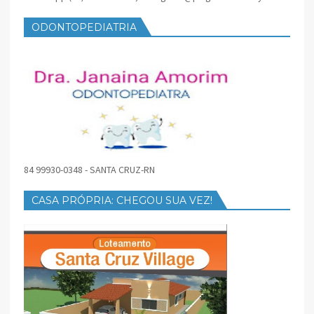
ODONTOPEDIATRIA
84 99930-0348 - SANTA CRUZ-RN
CASA PRÓPRIA: CHEGOU SUA VEZ!