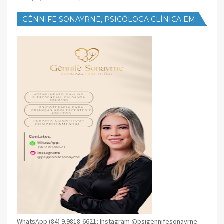
GÊNNIFE SONAYRNE, PSICÓLOGA CLÍNICA EM
SANTA CRUZ
WhatsApp (84) 9.9818-6621; Instagram @psigennifesonayrne