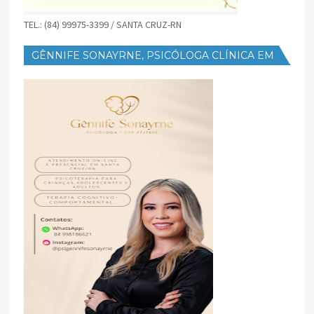
TEL.: (84) 99975-3399 / SANTA CRUZ-RN
GÊNNIFE SONAYRNE, PSICÓLOGA CLÍNICA EM
SANTA CRUZ