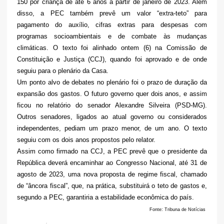
150 por criança de até 6 anos a partir de janeiro de 2023. Além
disso, a PEC também prevê um valor “extra-teto” para
pagamento do auxílio, cifras extras para despesas com
programas socioambientais e de combate às mudanças
climáticas. O texto foi alinhado ontem (6) na Comissão de
Constituição e Justiça (CCJ), quando foi aprovado e de onde
seguiu para o plenário da Casa.
Um ponto alvo de debates no plenário foi o prazo de duração da
expansão dos gastos. O futuro governo quer dois anos, e assim
ficou no relatório do senador Alexandre Silveira (PSD-MG).
Outros senadores, ligados ao atual governo ou considerados
independentes, pediam um prazo menor, de um ano. O texto
seguiu com os dois anos propostos pelo relator.
Assim como firmado na CCJ, a PEC prevê que o presidente da
República deverá encaminhar ao Congresso Nacional, até 31 de
agosto de 2023, uma nova proposta de regime fiscal, chamado
de “âncora fiscal”, que, na prática, substituirá o teto de gastos e,
segundo a PEC, garantiria a estabilidade econômica do país.
Fonte: Tribuna de Notícias