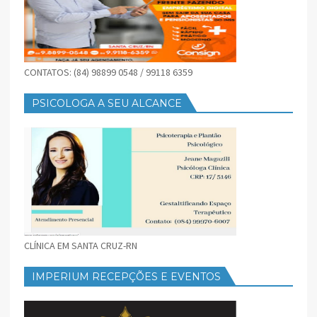
CONTATOS: (84) 98899 0548 / 99118 6359
PSICOLOGA A SEU ALCANCE
CLÍNICA EM SANTA CRUZ-RN
IMPERIUM RECEPÇÕES E EVENTOS