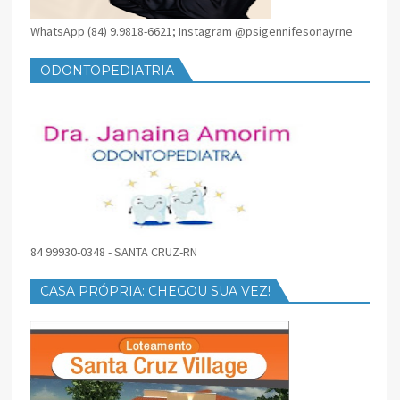
WhatsApp (84) 9.9818-6621; Instagram @psigennifesonayrne
ODONTOPEDIATRIA
84 99930-0348 - SANTA CRUZ-RN
CASA PRÓPRIA: CHEGOU SUA VEZ!