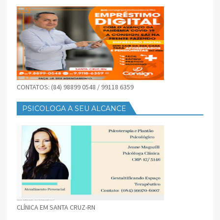
CONTATOS: (84) 98899 0548 / 99118 6359
PSICOLOGA A SEU ALCANCE
CLÍNICA EM SANTA CRUZ-RN