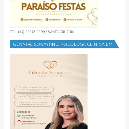
TEL.: (84) 99975-3399 / SANTA CRUZ-RN
GÊNNIFE SONAYRNE, PSICÓLOGA CLÍNICA EM
SANTA CRUZ