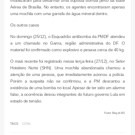
mobilizaram para desarmar uma suposta bomba perto da Base
Aérea de Brasília. No entanto, os agentes encontraram apenas
uma mochila com uma garrafa de água mineral dentro.
Os outros casos
No domingo (25/12), o Esquadrão antibomba da PMDF atendeu
a um chamado no Gama, região administrativa do DF. O
material foi confirmado como explosivo e pesava cerca de 40 kg.
O mais recente foi registrado nessa terça-feira (27/12), no Setor
Hoteleiro Norte (SHN). Uma mochila abandonada chamou a
atenção de uma pessoa, que imediatamente acionou a polícia.
Porém a suspeita não se confirmou, e a PM descartou a
existência de uma bomba no local. Apesar de ter sido um alarme
falso, a ocorrência deixou integrantes do futuro governo Lula em
estado de tensão.
Fonte: Blog do BG
TAGS:
GERAL