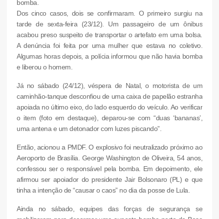
bomba.
Dos cinco casos, dois se confirmaram. O primeiro surgiu na
tarde de sexta-feira (23/12). Um passageiro de um ônibus
acabou preso suspeito de transportar o artefato em uma bolsa.
A denúncia foi feita por uma mulher que estava no coletivo.
Algumas horas depois, a polícia informou que não havia bomba
e liberou o homem.
Já no sábado (24/12), véspera de Natal, o motorista de um
caminhão-tanque desconfiou de uma caixa de papelão estranha
apoiada no último eixo, do lado esquerdo do veículo. Ao verificar
o item (foto em destaque), deparou-se com “duas ‘bananas’,
uma antena e um detonador com luzes piscando”.
Então, acionou a PMDF. O explosivo foi neutralizado próximo ao
Aeroporto de Brasília. George Washington de Oliveira, 54 anos,
confessou ser o responsável pela bomba. Em depoimento, ele
afirmou ser apoiador do presidente Jair Bolsonaro (PL) e que
tinha a intenção de “causar o caos” no dia da posse de Lula.
Ainda no sábado, equipes das forças de segurança se