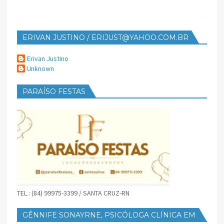
ERIVAN JUSTINO / ERIJUST@YAHOO.COM.BR
Erivan Justino
Unknown
PARAÍSO FESTAS
TEL.: (84) 99975-3399 / SANTA CRUZ-RN
GÊNNIFE SONAYRNE, PSICÓLOGA CLÍNICA EM