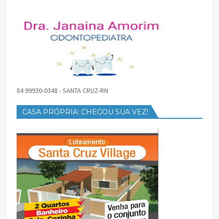
84 99930-0348 - SANTA CRUZ-RN
CASA PRÓPRIA: CHEGOU SUA VEZ!