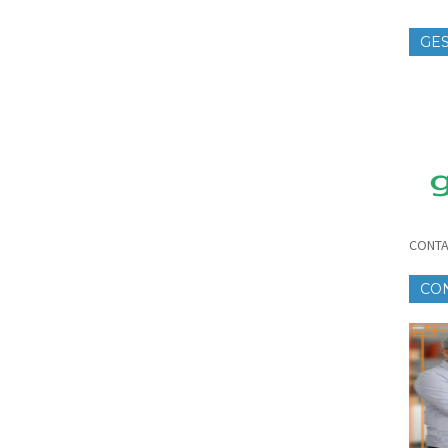
GES
TE
CONTA
CO
CR