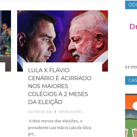
OD
84 999
LULA X FLÁVIO:
CENÁRIO É ACIRRADO
CAS
NOS MAIORES
COLÉGIOS A 2 MESES
DA ELEIÇÃO
AGOSTO 04, 2026
X
ERIVAN JUSTINO
A dois meses das eleições, o
presidente Luiz Inácio Lula da Silva
(PT...