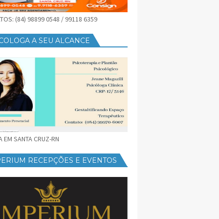
OS: (84) 98899 0548 / 99118 6359
COLOGA A SEU ALCANCE
CA EM SANTA CRUZ-RN
PERIUM RECEPÇÕES E EVENTOS