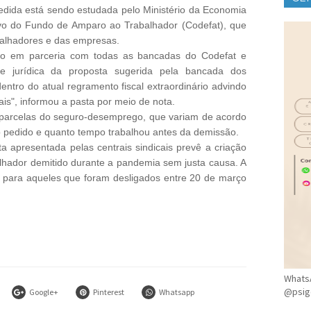
edida está sendo estudada pelo Ministério da Economia
CLÍ
vo do Fundo de Amparo ao Trabalhador (Codefat), que
balhadores e das empresas.
do em parceria com todas as bancadas do Codefat e
a e jurídica da proposta sugerida pela bancada dos
dentro do atual regramento fiscal extraordinário advindo
ais", informou a pasta por meio de nota.
co parcelas do seguro-desemprego, que variam de acordo
o pedido e quanto tempo trabalhou antes da demissão.
a apresentada pelas centrais sindicais prevê a criação
alhador demitido durante a pandemia sem justa causa. A
s para aqueles que foram desligados entre 20 de março
WhatsA
@psig
Google+
Pinterest
Whatsapp