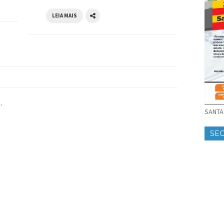
LEIA MAIS
.
SANTA 
SE