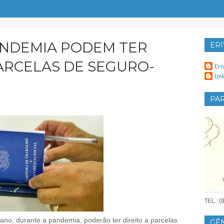
ANDEMIA PODEM TER
ERI
ER
PARCELAS DE SEGURO-
Eri
Un
PAR
TEL.: 
ano, durante a pandemia, poderão ter direito a parcelas
GÊ