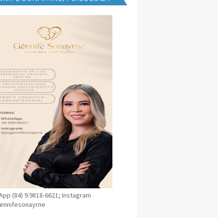
NICA EM SANTA CRUZ
pp (84) 9.9818-6621; Instagram
ennifesonayrne