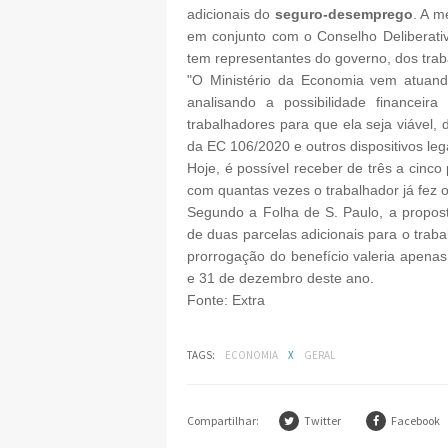
adicionais do
seguro-desemprego
. A m
em conjunto com o Conselho Deliberati
tem representantes do governo, dos tra
"O Ministério da Economia vem atuan
analisando a possibilidade financeir
trabalhadores para que ela seja viável, 
da EC 106/2020 e outros dispositivos leg
Hoje, é possível receber de três a cin
com quantas vezes o trabalhador já fez 
Segundo a Folha de S. Paulo, a propost
de duas parcelas adicionais para o trab
prorrogação do benefício valeria apena
e 31 de dezembro deste ano.
Fonte: Extra
TAGS:
ECONOMIA
X
GERAL
Compartilhar:
Twitter
Facebook