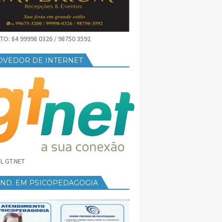
O: 84 99998 0326 / 98750 3592
OVEDOR DE INTERNET
L GT.NET
END. EM PSICOPEDAGOGIA