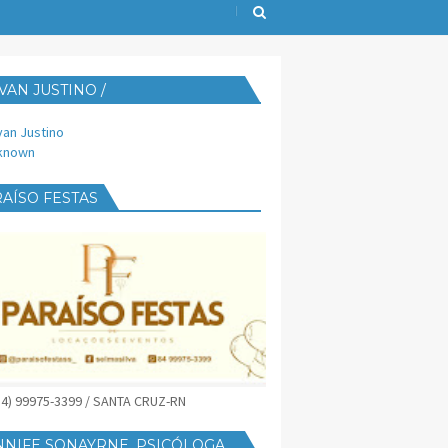
VAN JUSTINO /
IJUST@YAHOO.COM.BR
van Justino
known
AÍSO FESTAS
(84) 99975-3399 / SANTA CRUZ-RN
NNIFE SONAYRNE, PSICÓLOGA