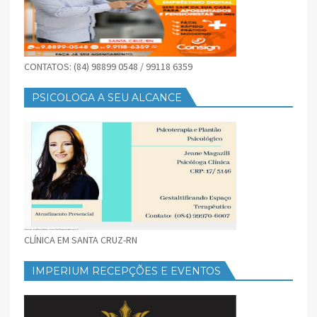
CONTATOS: (84) 98899 0548 / 99118 6359
PSICOLOGA A SEU ALCANCE
CLÍNICA EM SANTA CRUZ-RN
IMPERIUM RECEPÇÕES E EVENTOS