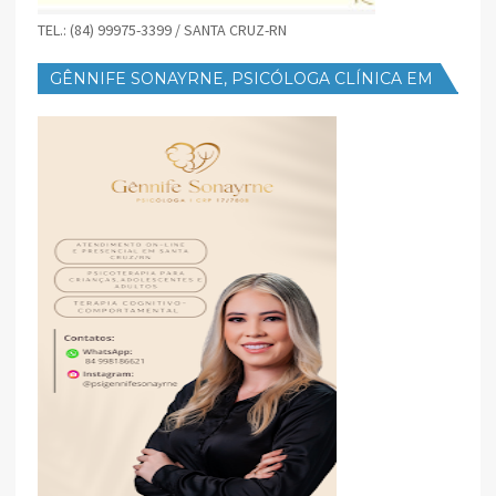
TEL.: (84) 99975-3399 / SANTA CRUZ-RN
GÊNNIFE SONAYRNE, PSICÓLOGA CLÍNICA EM
SANTA CRUZ