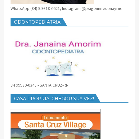
WhatsApp (84) 9.9818-6621; Instagram @psigennifesonayrne
ODONTOPEDIATRIA
84 99930-0348 - SANTA CRUZ-RN
CASA PRÓPRIA: CHEGOU SUA VEZ!