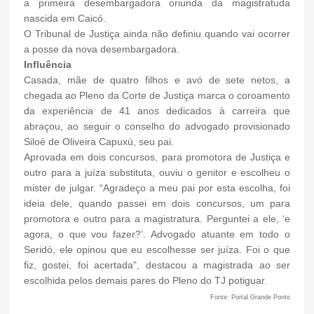
a primeira desembargadora oriunda da magistratuda
nascida em Caicó.
O Tribunal de Justiça ainda não definiu quando vai ocorrer
a posse da nova desembargadora.
Influência
Casada, mãe de quatro filhos e avó de sete netos, a
chegada ao Pleno da Corte de Justiça marca o coroamento
da experiência de 41 anos dedicados à carreira que
abraçou, ao seguir o conselho do advogado provisionado
Siloé de Oliveira Capuxú, seu pai.
Aprovada em dois concursos, para promotora de Justiça e
outro para a juíza substituta, ouviu o genitor e escolheu o
mister de julgar. “Agradeço a meu pai por esta escolha, foi
ideia dele, quando passei em dois concursos, um para
promotora e outro para a magistratura. Perguntei a ele, ‘e
agora, o que vou fazer?’. Advogado atuante em todo o
Seridó, ele opinou que eu escolhesse ser juíza. Foi o que
fiz, gostei, foi acertada", destacou a magistrada ao ser
escolhida pelos demais pares do Pleno do TJ potiguar.
Fonte: Portal Grande Ponto