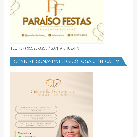
TEL.: (84) 99975-3399 / SANTA CRUZ-RN
GÊNNIFE SONAYRNE, PSICÓLOGA CLÍNICA EM
SANTA CRUZ