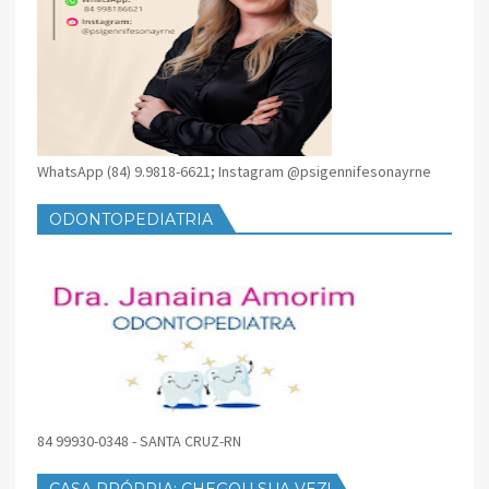
WhatsApp (84) 9.9818-6621; Instagram @psigennifesonayrne
ODONTOPEDIATRIA
84 99930-0348 - SANTA CRUZ-RN
CASA PRÓPRIA: CHEGOU SUA VEZ!